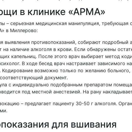
ощи в клинике «АРМА»
ы – серьезная медицинская манипуляция, требующая с
А» в
Миллерово:
ля выявления противопоказаний, собирают подробный 
т на наличие алкоголя в крови. Если обнаружены остат
их капельниц. После этого врач выбирает метод коди
сихолог. В ходе бесед врач настраивает зависимого на
. Кодирование возможно только по желанию больного,
ь соответствующий документ.
сула с индивидуально подобранным препаратом помеща
водится под местной анестезией. На рану накладывае
окацию – предлагает пациенту 30-50 г алкоголя. Орг
ами.
опоказания для вшивания