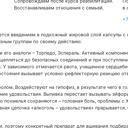
Сопровождаем после курса реабилитации.
По
Восстанавливаем отношения с семьей.
в 
+7
ется введением в подкожный жировой слой капсулы с 
азным группам по своему действию:
его аналоги – Торпедо, Эспераль. Активный компонент
сщепляться до безопасных соединений и при поступлен
 У зависимого отмечается рвота, учащенное сердцебие
остояния вызывает условно-рефлекторную реакцию отв
олом. Воздействуют на гипофиз, в результате чего в г
ние удовольствия. Выпивка перестает вызывать эйфори
о похмелья сохраняются – головная боль, проблемы с 
ная цепочка «алкоголь – удовольствие» прерывается, 
и, поэтому конкретный препарат для вшивания подбира