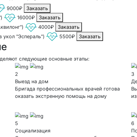
9000₽
Заказать
)
16000₽
Заказать
Аквилонг")
4000₽
Заказать
в укол "Эспераль")
5500₽
Заказать
ие
ыделяют следующие основные этапы:
2
3
Выезд на дом
Д
Бригада профессиональных врачей готова
Вы
оказать экстренную помощь на дому
из
5
6
Социализация
П