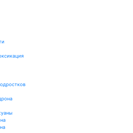
ти
х
оксикация
подростков
дрона
хуаны
ина
ина