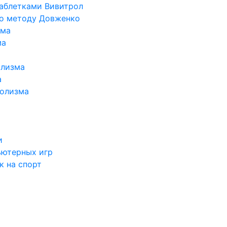
таблетками Вивитрол
по методу Довженко
ома
ма
олизма
а
голизма
и
ьютерных игр
к на спорт