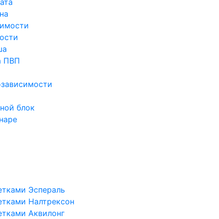
ата
на
симости
ости
ша
а ПВП
озависимости
ной блок
наре
етками Эспераль
етками Налтрексон
етками Аквилонг