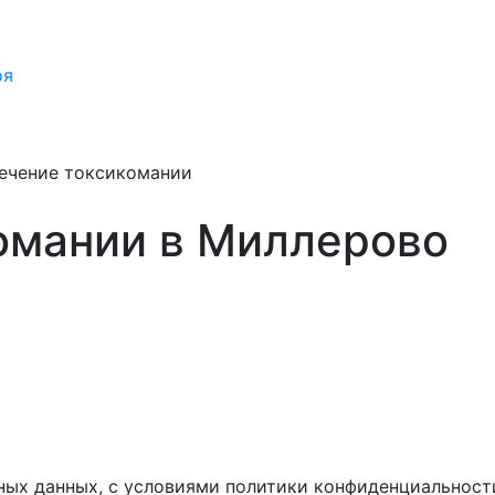
оя
ечение токсикомании
омании в Миллерово
ных данных, с условиями политики конфиденциальност