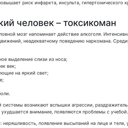
овышает риск инфаркта, инсульта, гипертонического к
зкий человек – токсикоман
ловной мозг напоминает действие алкоголя. Интенсивн
движений, неадекватному поведению наркомана. Среди
ое выделение слизи из носа;
ек век;
ующие на яркий свет;
е;
оли.
й системы возникают вспышки агрессии, раздражительн
 ухудшается внимание, появляются проблемы с учебой.
 неряшливость, появление высыпаний на лице и теле, 