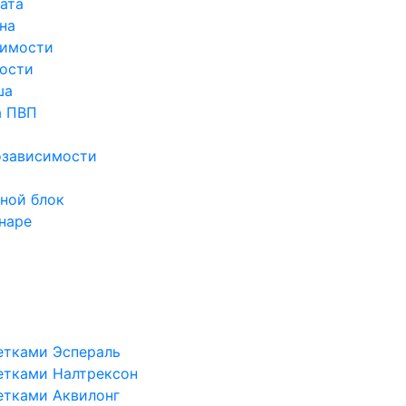
ата
на
симости
ости
ша
а ПВП
озависимости
ной блок
наре
етками Эспераль
етками Налтрексон
етками Аквилонг