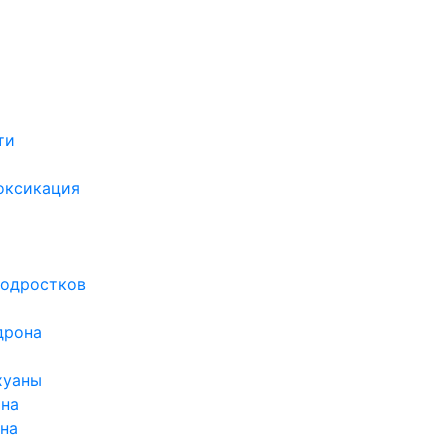
ти
х
оксикация
подростков
дрона
хуаны
ина
ина