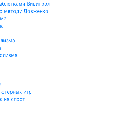
таблетками Вивитрол
по методу Довженко
ома
ма
олизма
а
голизма
и
ьютерных игр
к на спорт