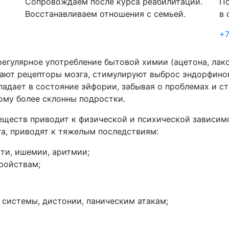
Сопровождаем после курса реабилитации.
По
Восстанавливаем отношения с семьей.
в 
+7
егулярное употребление бытовой химии (ацетона, лако
ают рецепторы мозга, стимулируют выброс эндорфинов
падает в состояние эйфории, забывая о проблемах и с
ому более склонны подростки.
веществ приводит к физической и психической зависи
га, приводят к тяжелым последствиям:
ти, ишемии, аритмии;
ройствам;
 системы, дистонии, паническим атакам;