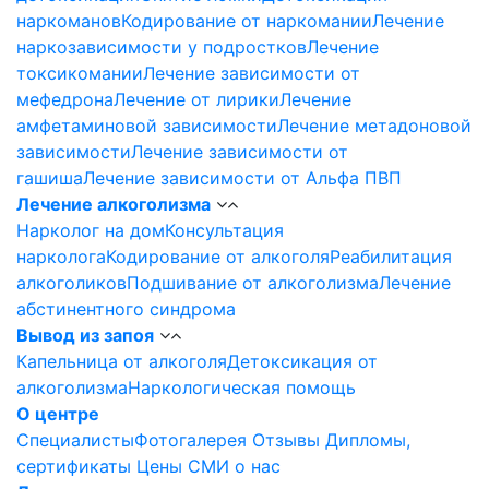
наркоманов
Кодирование от наркомании
Лечение
наркозависимости у подростков
Лечение
токсикомании
Лечение зависимости от
мефедрона
Лечение от лирики
Лечение
амфетаминовой зависимости
Лечение метадоновой
зависимости
Лечение зависимости от
гашиша
Лечение зависимости от Альфа ПВП
Лечение алкоголизма
Нарколог на дом
Консультация
нарколога
Кодирование от алкоголя
Реабилитация
алкоголиков
Подшивание от алкоголизма
Лечение
абстинентного синдрома
Вывод из запоя
Капельница от алкоголя
Детоксикация от
алкоголизма
Наркологическая помощь
О центре
Специалисты
Фотогалерея
Отзывы
Дипломы,
сертификаты
Цены
СМИ о нас