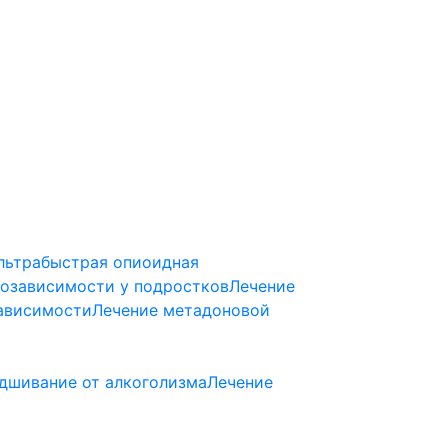
льтрабыстрая опиоидная
козависимости у подростков
Лечение
ависимости
Лечение метадоновой
дшивание от алкоголизма
Лечение