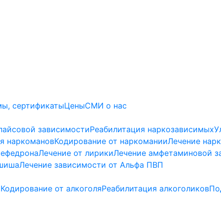
ы, сертификаты
Цены
СМИ о нас
пайсовой зависимости
Реабилитация наркозависимых
У
я наркоманов
Кодирование от наркомании
Лечение нар
мефедрона
Лечение от лирики
Лечение амфетаминовой з
ашиша
Лечение зависимости от Альфа ПВП
а
Кодирование от алкоголя
Реабилитация алкоголиков
По