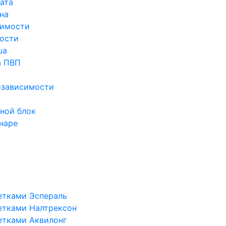
ата
на
симости
ости
ша
а ПВП
озависимости
ной блок
наре
етками Эспераль
етками Налтрексон
етками Аквилонг