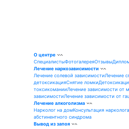
О центре
Специалисты
Фотогалерея
Отзывы
Диплом
Лечение наркозависимости
Лечение солевой зависимости
Лечение с
детоксикация
Снятие ломки
Детоксикаци
токсикомании
Лечение зависимости от 
зависимости
Лечение зависимости от г
Лечение алкоголизма
Нарколог на дом
Консультация нарколог
абстинентного синдрома
Вывод из запоя