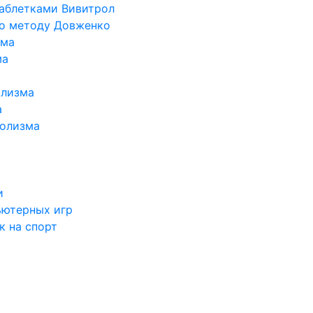
таблетками Вивитрол
по методу Довженко
ома
ма
олизма
а
голизма
и
ьютерных игр
к на спорт