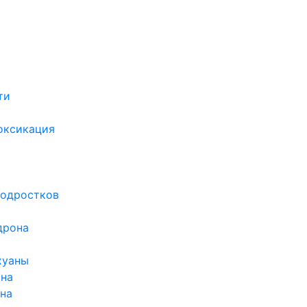
ти
х
оксикация
подростков
дрона
хуаны
ина
ина