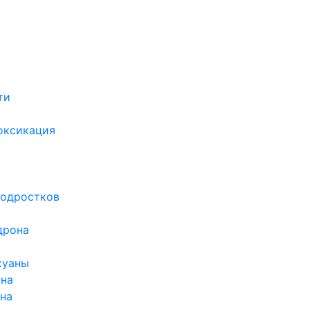
ти
х
оксикация
подростков
дрона
хуаны
ина
ина