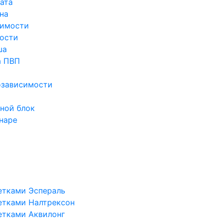
ата
на
симости
ости
ша
а ПВП
озависимости
ной блок
наре
етками Эспераль
етками Налтрексон
етками Аквилонг