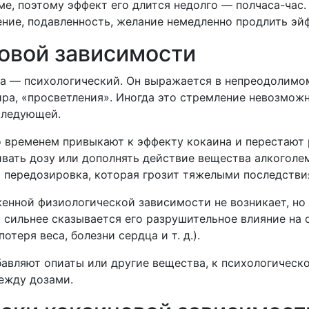
ме, поэтому эффект его длится недолго — полчаса-ча
ение, подавленность, желание немедленно продлить эй
овой зависимости
на — психологический. Он выражается в непреодолимо
а, «просветления». Иногда это стремление невозможн
следующей.
о временем привыкают к эффекту кокаина и перестают 
вать дозу или дополнять действие вещества алкоголе
т передозировка, которая грозит тяжелыми последстви
женной физиологической зависимости не возникает, н
сильнее сказывается его разрушительное влияние на 
теря веса, болезни сердца и т. д.).
бавляют опиаты или другие вещества, к психологическ
ежду дозами.