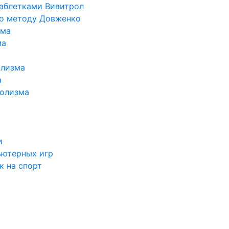
таблетками Вивитрол
по методу Довженко
ома
ма
олизма
а
голизма
и
ьютерных игр
к на спорт