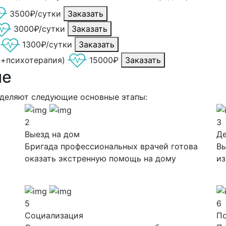
3500₽/сутки
Заказать
3000₽/сутки
Заказать
1300₽/сутки
Заказать
н+психотерапия)
15000₽
Заказать
ие
ыделяют следующие основные этапы:
2
3
Выезд на дом
Д
Бригада профессиональных врачей готова
Вы
оказать экстренную помощь на дому
из
5
6
Социализация
П